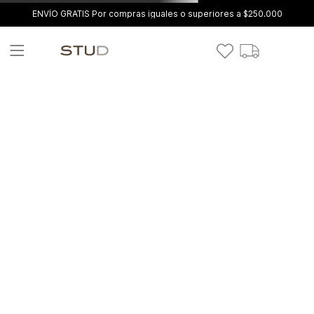
ENVÍO GRATIS Por compras iguales o superiores a $250.000