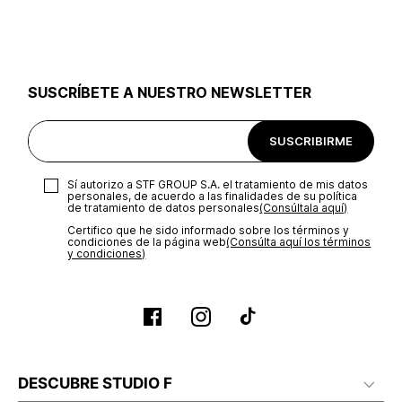
utilizar el mismo empaque en que te entregamos tu pedido o
utilizar un empaque de tu preferencia, sin embargo es
importante que el empaque sea el adecuado según la
naturaleza del producto para que no se vea afectada su
integridad durante el proceso de transporte. El costo del
SUSCRÍBETE A NUESTRO NEWSLETTER
transporte será asumido por STF GROUP S.A.
Recuerda que para el trámite del envío deberás contactarte
SUSCRIBIRME
con un agente de servicio al cliente quien te indicará los
pasos a seguir y posteriormente programará la recogida del
producto en la dirección acordada.
Sí autorizo a STF GROUP S.A. el tratamiento de mis datos
personales, de acuerdo a las finalidades de su política
de tratamiento de datos personales‎
(Consúltala aquí)
Certifico que he sido informado sobre los términos y
condiciones de la página web‎
(Consúlta aquí los términos
y condiciones)
DESCUBRE STUDIO F