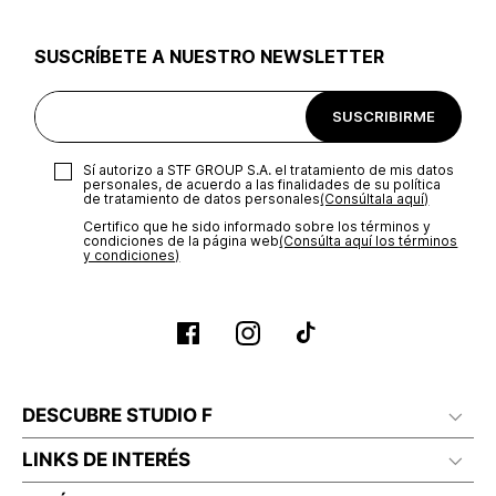
utilizar el mismo empaque en que te entregamos tu pedido o
utilizar un empaque de tu preferencia, sin embargo es
SUSCRÍBETE A NUESTRO NEWSLETTER
importante que el empaque sea el adecuado según la
naturaleza del producto para que no se vea afectada su
integridad durante el proceso de transporte. El costo del
SUSCRIBIRME
transporte será asumido por STF GROUP S.A.
Recuerda que para el trámite del envío deberás contactarte
Sí autorizo a STF GROUP S.A. el tratamiento de mis datos
con un agente de servicio al cliente quien te indicará los
personales, de acuerdo a las finalidades de su política
pasos a seguir y posteriormente programará la recogida del
de tratamiento de datos personales‎
(Consúltala aquí)
producto en la dirección acordada.
Certifico que he sido informado sobre los términos y
condiciones de la página web‎
(Consúlta aquí los términos
y condiciones)
DESCUBRE STUDIO F
LINKS DE INTERÉS