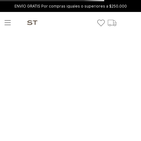
ENVÍO GRATIS Por compras iguales o superiores a $250.000