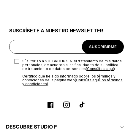
utilizar el mismo empaque en que te entregamos tu pedido o
utilizar un empaque de tu preferencia, sin embargo es
importante que el empaque sea el adecuado según la
naturaleza del producto para que no se vea afectada su
integridad durante el proceso de transporte. El costo del
SUSCRÍBETE A NUESTRO NEWSLETTER
transporte será asumido por STF GROUP S.A.
Recuerda que para el trámite del envío deberás contactarte
SUSCRIBIRME
con un agente de servicio al cliente quien te indicará los
pasos a seguir y posteriormente programará la recogida del
producto en la dirección acordada.
Sí autorizo a STF GROUP S.A. el tratamiento de mis datos
personales, de acuerdo a las finalidades de su política
de tratamiento de datos personales‎
(Consúltala aquí)
Certifico que he sido informado sobre los términos y
condiciones de la página web‎
(Consúlta aquí los términos
y condiciones)
DESCUBRE STUDIO F