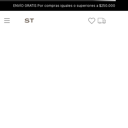
ENVÍO GRATIS Por compras iguales o superiores a $250.000