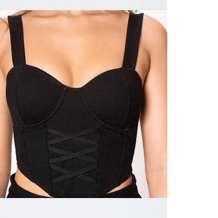
nuestras 
N
mayorista
de compra
que fue e
N
a través
de (15) d
N
Devoluc
L
mismo em
empaque d
empaque 
S
no se vea
El costo 
N
Recuerda 
agente de
posterior
acordada