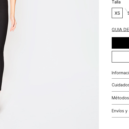
Talla
XS
GUIA D
Informac
Cuidados
No dejar
Métodos
con cloro
Tarjetas 
Envíos y
N
Tarjetas 
Cambio
Otros: Pa
N
productos