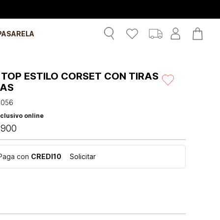
PASARELA
 TOP ESTILO CORSET CON TIRAS
AS
4056
clusivo online
.
900
Paga con
CREDI10
Solicitar