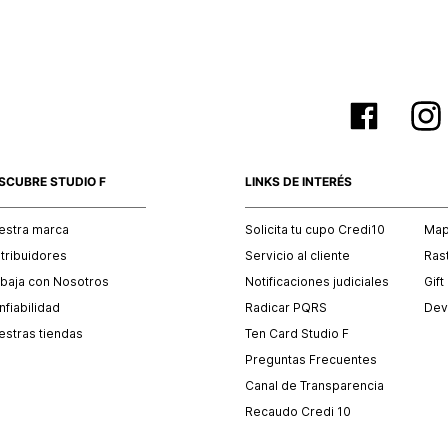
SCUBRE STUDIO F
LINKS DE INTERÉS
estra marca
Solicita tu cupo Credi10
Mapa
stribuidores
Servicio al cliente
Ras
abaja con Nosotros
Notificaciones judiciales
Gift
fiabilidad
Radicar PQRS
Dev
estras tiendas
Ten Card Studio F
Preguntas Frecuentes
Canal de Transparencia
Recaudo Credi 10