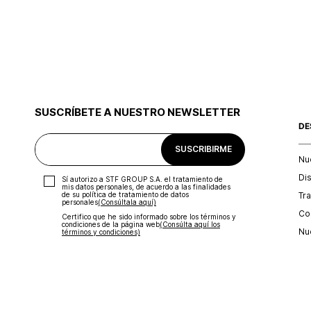
SUSCRÍBETE A NUESTRO NEWSLETTER
DE
SUSCRIBIRME
Nu
Di
Sí autorizo a STF GROUP S.A. el tratamiento de
mis datos personales, de acuerdo a las finalidades
Tr
de su política de tratamiento de datos
personales‎
(Consúltala aquí)
Con
Certifico que he sido informado sobre los términos y
condiciones de la página web‎
(Consúlta aquí los
Nu
términos y condiciones)