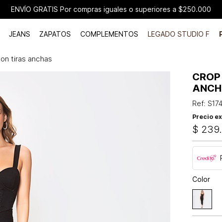
ENVÍO GRATIS Por compras iguales o superiores a $250.000
JEANS
ZAPATOS
COMPLEMENTOS
LEGADO STUDIO F
con tiras anchas
CROP
ANCH
Ref
:
S17
Precio ex
$
239
Color