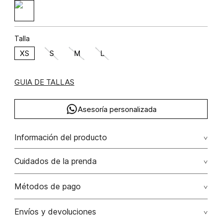
Talla
XS
S
M
L
GUIA DE TALLAS
Asesoría personalizada
Información del producto
Cuidados de la prenda
Lavar a mano por separado / no dejar en remojo / evite el
Métodos de pago
contacto con elementos abrasivos
Tarjetas de crédito: Visa, Dinners, Master Card y American
Envíos y devoluciones
No usar lejia
Express.