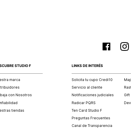
empaque 
no se vea
El costo 
Recuerda 
agente de
posterior
acordada
SCUBRE STUDIO F
LINKS DE INTERÉS
estra marca
Solicita tu cupo Credi10
Mapa
stribuidores
Servicio al cliente
Ras
abaja con Nosotros
Notificaciones judiciales
Gift
fiabilidad
Radicar PQRS
Dev
estras tiendas
Ten Card Studio F
Preguntas Frecuentes
Canal de Transparencia