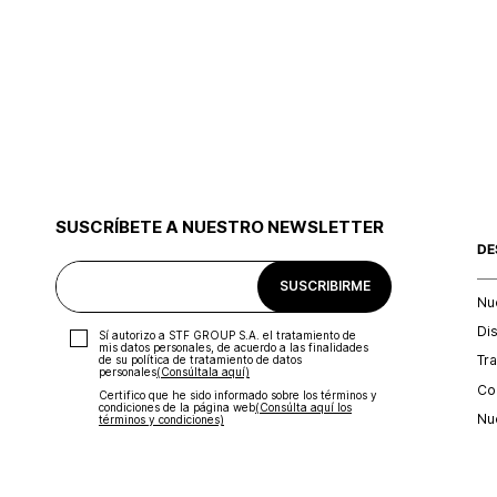
SUSCRÍBETE A NUESTRO NEWSLETTER
DE
SUSCRIBIRME
Nu
Di
Sí autorizo a STF GROUP S.A. el tratamiento de
mis datos personales, de acuerdo a las finalidades
Tr
de su política de tratamiento de datos
personales‎
(Consúltala aquí)
Con
Certifico que he sido informado sobre los términos y
condiciones de la página web‎
(Consúlta aquí los
Nu
términos y condiciones)