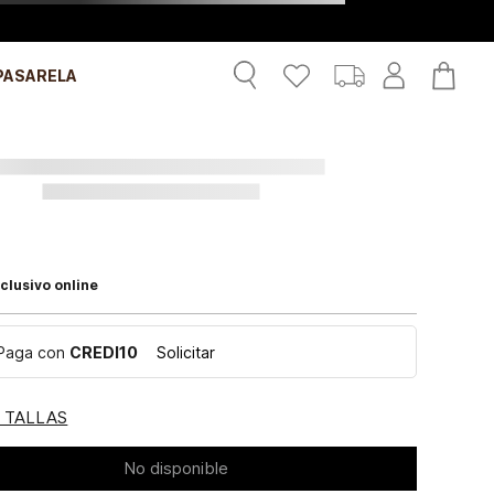
PASARELA
clusivo online
Paga con
CREDI10
Solicitar
E TALLAS
No disponible