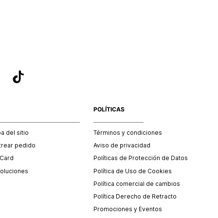
sea el adecuado según la naturaleza del producto para que
 afectada su integridad durante el proceso de transporte.
del transporte será asumido por STF GROUP S.A.
que para el trámite del envío deberás contactarte con un
 servicio al cliente quien te indicará los pasos a seguir y
mente programará la recogida del producto en la dirección
.
POLÍTICAS
 del sitio
Términos y condiciones
trear pedido
Aviso de privacidad
 Card
Políticas de Protección de Datos
oluciones
Política de Uso de Cookies
Política comercial de cambios
Política Derecho de Retracto
Promociones y Eventos