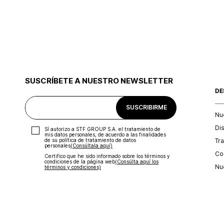
SUSCRÍBETE A NUESTRO NEWSLETTER
DE
SUSCRIBIRME
Nu
Di
Sí autorizo a STF GROUP S.A. el tratamiento de
mis datos personales, de acuerdo a las finalidades
Tr
de su política de tratamiento de datos
personales‎
(Consúltala aquí)
Con
Certifico que he sido informado sobre los términos y
condiciones de la página web‎
(Consúlta aquí los
Nu
términos y condiciones)