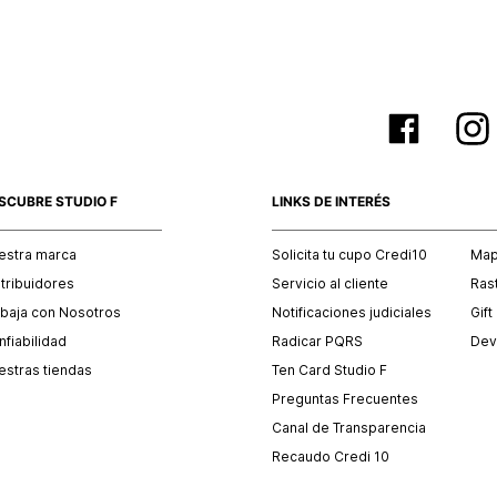
SCUBRE STUDIO F
LINKS DE INTERÉS
estra marca
Solicita tu cupo Credi10
Mapa
stribuidores
Servicio al cliente
Ras
abaja con Nosotros
Notificaciones judiciales
Gift
fiabilidad
Radicar PQRS
Dev
estras tiendas
Ten Card Studio F
Preguntas Frecuentes
Canal de Transparencia
Recaudo Credi 10