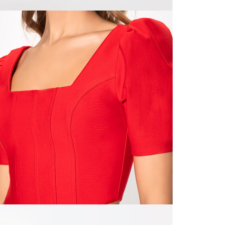
N
mayorista
de compra
que fue e
N
a través
de (15) d
N
Devoluc
L
mismo em
empaque d
empaque 
S
no se vea
El costo 
N
Recuerda 
agente de
posterior
acordada