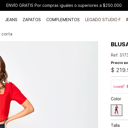
ENVÍO GRATIS Por compras iguales o superiores a $250.000
JEANS
ZAPATOS
COMPLEMENTOS
LEGADO STUDIO F
 corta
BLUS
Ref
:
S17
Precio ex
$
219
.
Color
Talla