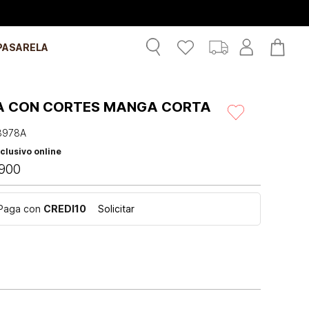
PASARELA
A CON CORTES MANGA CORTA
3978A
clusivo online
900
Paga con
CREDI10
Solicitar