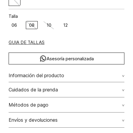
Talla
06
08
10
12
GUIA DE TALLAS
Asesoría personalizada
Información del producto
Algodón 97% elastano 3% 97.00% algodón/cotton3.00%
Cuidados de la prenda
elastano/elastane
Lavar a mano por separado / no dejar en remojo / no
Métodos de pago
retorcer / no planchar con vapor puede causar daño
irreversible
Tarjetas de crédito: Visa, Dinners, Master Card y American
Envíos y devoluciones
Express.
No usar lejia
Tarjetas débito: Maestro, Electron.