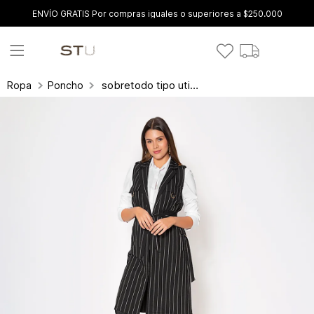
ENVÍO GRATIS Por compras iguales o superiores a $250.000
sobretodo tipo utilitario con tirantes d
Ropa
Ponchos y sobretodos