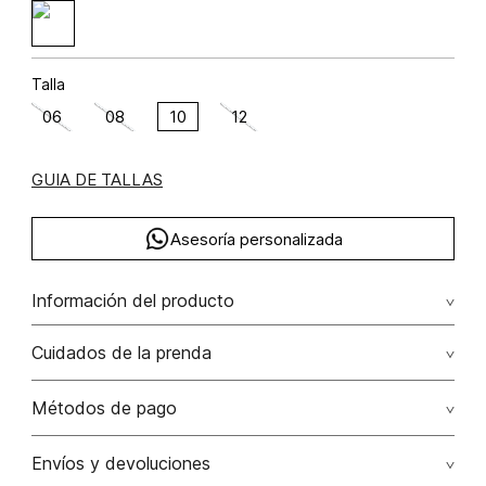
Talla
06
08
10
12
GUIA DE TALLAS
Asesoría personalizada
Información del producto
Poliamida 53% rayón 42.5000000000 elastano 3% poliéster
Cuidados de la prenda
1.5000000000 53.00% poliamida/polyamide42.50%
rayón/rayon3.00% elastano/elastane1.50% poliéster/polyester
Lavado profesional en húmedo (w) planchar con vapor
Métodos de pago
puede causar daño irreversible
Tarjetas de crédito: Visa, Dinners, Master Card y American
Envíos y devoluciones
No lavar
Express.