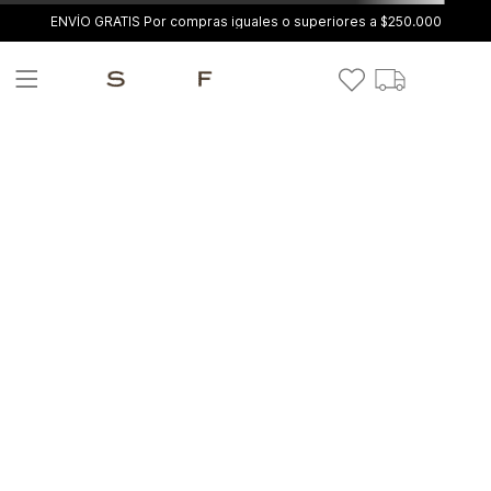
ENVÍO GRATIS Por compras iguales o superiores a $250.000