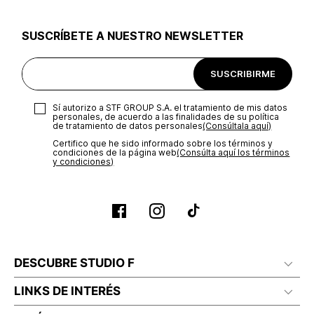
utilizar el mismo empaque en que te entregamos tu pedido o
utilizar un empaque de tu preferencia, sin embargo es
SUSCRÍBETE A NUESTRO NEWSLETTER
importante que el empaque sea el adecuado según la
naturaleza del producto para que no se vea afectada su
integridad durante el proceso de transporte. El costo del
SUSCRIBIRME
transporte será asumido por STF GROUP S.A.
Recuerda que para el trámite del envío deberás contactarte
Sí autorizo a STF GROUP S.A. el tratamiento de mis datos
con un agente de servicio al cliente quien te indicará los
personales, de acuerdo a las finalidades de su política
pasos a seguir y posteriormente programará la recogida del
de tratamiento de datos personales‎
(Consúltala aquí)
producto en la dirección acordada.
Certifico que he sido informado sobre los términos y
condiciones de la página web‎
(Consúlta aquí los términos
y condiciones)
DESCUBRE STUDIO F
LINKS DE INTERÉS