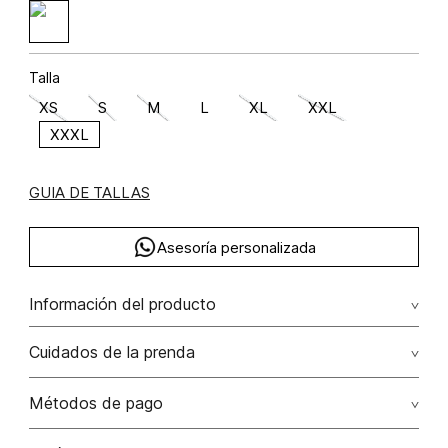
Talla
XS
S
M
L
XL
XXL
XXXL
GUIA DE TALLAS
Asesoría personalizada
Información del producto
Poliéster recubierto de poliuretano 100% 100.00% poliéster
Cuidados de la prenda
recubierto de poliuretano/polyurethane coated polyester
Lavado profesional en húmedo moderado. no exponer al
Métodos de pago
calor. no exponer a la húmedad. no contacto con
químicos