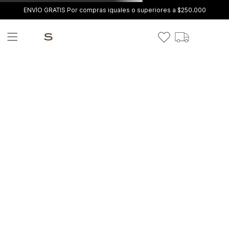
ENVÍO GRATIS Por compras iguales o superiores a $250.000