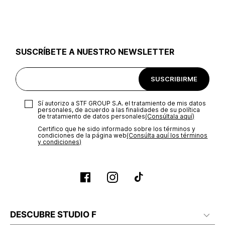
utilizar el mismo empaque en que te entregamos tu pedido o
utilizar un empaque de tu preferencia, sin embargo es
importante que el empaque sea el adecuado según la
naturaleza del producto para que no se vea afectada su
integridad durante el proceso de transporte. El costo del
SUSCRÍBETE A NUESTRO NEWSLETTER
transporte será asumido por STF GROUP S.A.
Recuerda que para el trámite del envío deberás contactarte
SUSCRIBIRME
con un agente de servicio al cliente quien te indicará los
pasos a seguir y posteriormente programará la recogida del
producto en la dirección acordada.
Sí autorizo a STF GROUP S.A. el tratamiento de mis datos
personales, de acuerdo a las finalidades de su política
de tratamiento de datos personales‎
(Consúltala aquí)
Certifico que he sido informado sobre los términos y
condiciones de la página web‎
(Consúlta aquí los términos
y condiciones)
DESCUBRE STUDIO F