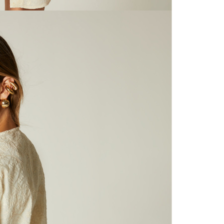
nuestras 
N
mayorista
de compra
que fue e
N
a través
de (15) d
N
Devoluc
S
mismo em
empaque d
empaque 
N
no se vea
El costo 
L
Recuerda 
agente de
posterior
acordada