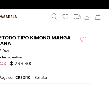
PASARELA
ETODO TIPO KIMONO MANGA
PANA
2104A
clusivo online
450
$
298
.
900
Paga con
CREDI10
Solicitar