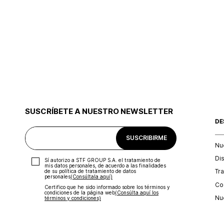
SUSCRÍBETE A NUESTRO NEWSLETTER
DE
SUSCRIBIRME
Nu
Di
Sí autorizo a STF GROUP S.A. el tratamiento de
mis datos personales, de acuerdo a las finalidades
Tr
de su política de tratamiento de datos
personales‎
(Consúltala aquí)
Con
Certifico que he sido informado sobre los términos y
condiciones de la página web‎
(Consúlta aquí los
Nu
términos y condiciones)