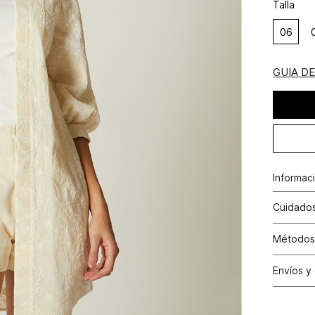
Talla
06
GUIA D
Informac
Algodón
Cuidados
Lavado p
Métodos
causar d
Tarjetas 
Envíos y
N
Tarjetas 
Cambio
Otros: Pa
N
productos