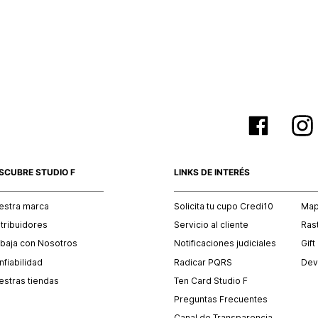
SCUBRE STUDIO F
LINKS DE INTERÉS
estra marca
Solicita tu cupo Credi10
Mapa
stribuidores
Servicio al cliente
Ras
abaja con Nosotros
Notificaciones judiciales
Gift
fiabilidad
Radicar PQRS
Dev
estras tiendas
Ten Card Studio F
Preguntas Frecuentes
Canal de Transparencia