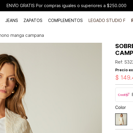
ENVÍO GRATIS Por compras iguales o superiores a $250.000
JEANS
ZAPATOS
COMPLEMENTOS
LEGADO STUDIO F
imono manga campana
SOBR
CAM
Ref
:
S32
Precio ex
$
149
.
Color