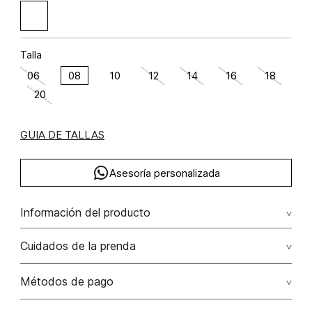
Talla
06
08
10
12
14
16
18
20
GUIA DE TALLAS
Asesoría personalizada
Información del producto
acetato 90% elastano 10% 90.00% acetato/acetate10.00%
Cuidados de la prenda
elastano/elastane
Lavado profesional en seco los tonos oscuros sueltan
Métodos de pago
color con la fricción