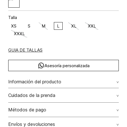
Talla
XS
S
M
L
XL
XXL
XXXL
GUIA DE TALLAS
Asesoría personalizada
Información del producto
algodón 98.9200000000 elastano 1.0800000000
Cuidados de la prenda
No remojar. no retorcer / ni exprimir. el acabado rústico de
Métodos de pago
esta prenda hace parte del diseño
Tarjetas de crédito: Visa, Dinners, Master Card y American
Envíos y devoluciones
No usar lejia