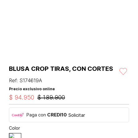
BLUSA CROP TIRAS, CON CORTES
Ref
:
S174619A
Precio exclusivo online
$
94
.
950
$
189
.
900
Paga con
CREDI10
Solicitar
Color