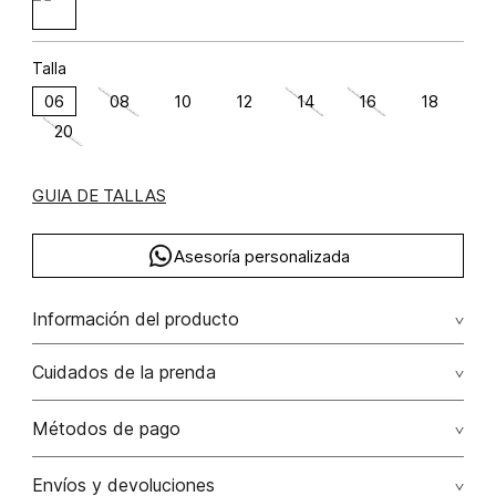
Talla
06
08
10
12
14
16
18
20
GUIA DE TALLAS
Asesoría personalizada
Información del producto
Cuidados de la prenda
Composición: POLIÉSTER 97% ELASTANO 3%
Lavado profesional en seco los tonos oscuros sueltan
Métodos de pago
color con la fricción
Tarjetas de crédito: Visa, Dinners, Master Card y American
Envíos y devoluciones
No lavar