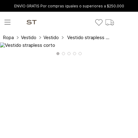
ENVÍO GRATIS Por compras iguales o superiores a $250.000
Vestido strapless corto
Ropa
Vestidos
Vestidos Cortos