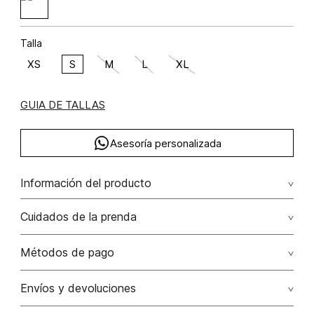
Talla
XS
S
M
L
XL
GUIA DE TALLAS
Asesoría personalizada
Información del producto
algodón 63% poliéster 33% rayón 3% elastano 1%
Cuidados de la prenda
Lavar con colores similares. no secar en máquina. los
Métodos de pago
tonos oscuros suelta color con la fricción. el acabado
rústico de la prenda hace parte del diseño
Tarjetas de crédito: Visa, Dinners, Master Card y American
Envíos y devoluciones
Express.
No usar lejia