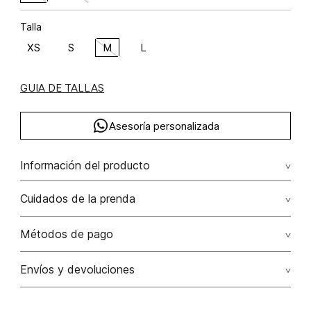
Talla
XS
S
M
L
GUIA DE TALLAS
Asesoría personalizada
Información del producto
poliéster 100% 100.00% poliéster/polyester
Cuidados de la prenda
Lavado profesional en seco los tonos oscuros sueltan
Métodos de pago
color con la fricción
Tarjetas de crédito: Visa, Dinners, Master Card y American
Envíos y devoluciones
No lavar
Express.
No usar lejia
Tarjetas débito: Maestro, Electron.
Cambios
: Si deseas hacer el cambio de alguno de nuestros