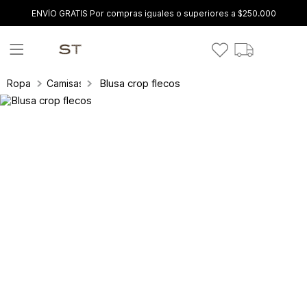
ENVÍO GRATIS Por compras iguales o superiores a $250.000
Blusa crop flecos
Ropa
Camisas y blusas