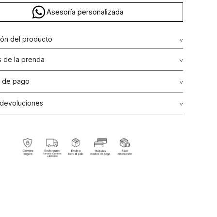
Asesoría personalizada
ión del producto
 de la prenda
 de pago
de crédito: Visa, Dinners, Master Card y American Express.
 devoluciones
débito: Maestro, Electron.
s
: Si deseas hacer el cambio de alguno de nuestros
go bancario y Efecty.
, lo puedes hacer de dos maneras: En cualquiera de
tiendas STUDIO F del país excepto franquicias, tiendas
s y tiendas ubicadas en Falabella; presentando tu factura
, en un plazo calendario de (30) días luego de la fecha en
fectuada la compra, (consulta aquí la tienda más cercana) o
 de nuestra página web
www.studiof.com.co
, en un plazo
ías calendario luego de la entrega del producto.
ión
: Para hacer la devolución del envío puedes utilizar el
paque en que te entregamos tu pedido o utilizar un
e tu preferencia, sin embargo es importante que el