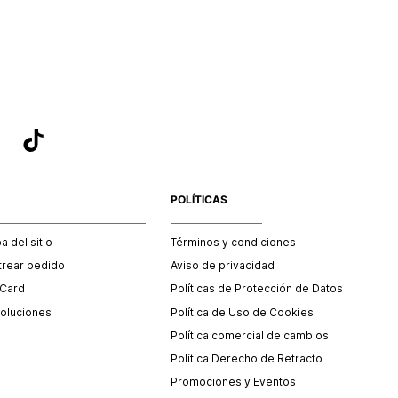
sea el adecuado según la naturaleza del producto para que
 afectada su integridad durante el proceso de transporte.
del transporte será asumido por STF GROUP S.A.
que para el trámite del envío deberás contactarte con un
 servicio al cliente quien te indicará los pasos a seguir y
mente programará la recogida del producto en la dirección
.
POLÍTICAS
 del sitio
Términos y condiciones
trear pedido
Aviso de privacidad
 Card
Políticas de Protección de Datos
oluciones
Política de Uso de Cookies
Política comercial de cambios
Política Derecho de Retracto
Promociones y Eventos