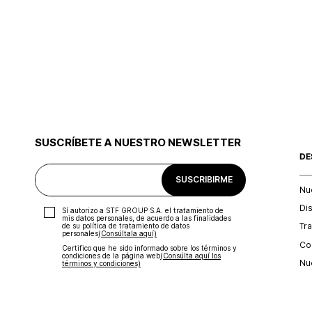
SUSCRÍBETE A NUESTRO NEWSLETTER
DE
SUSCRIBIRME
Nu
Di
Sí autorizo a STF GROUP S.A. el tratamiento de
mis datos personales, de acuerdo a las finalidades
Tr
de su política de tratamiento de datos
personales‎
(Consúltala aquí)
Con
Certifico que he sido informado sobre los términos y
condiciones de la página web‎
(Consúlta aquí los
Nu
términos y condiciones)