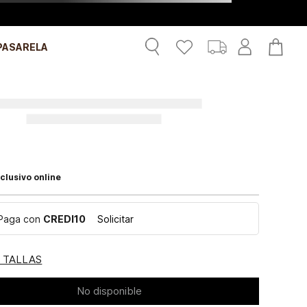
PASARELA
clusivo online
Paga con
CREDI10
Solicitar
E TALLAS
No disponible