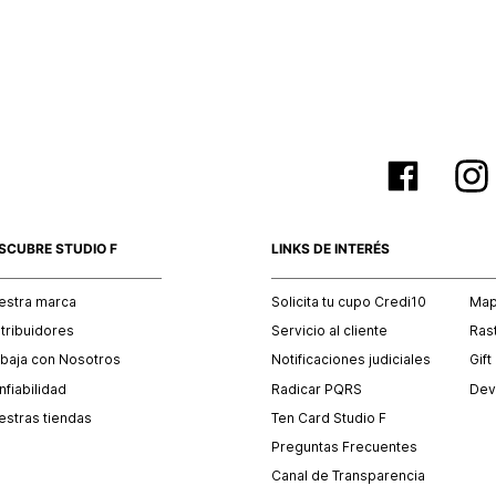
empaque 
no se vea
El costo 
Recuerda 
agente de
posterior
acordada
SCUBRE STUDIO F
LINKS DE INTERÉS
estra marca
Solicita tu cupo Credi10
Mapa
stribuidores
Servicio al cliente
Ras
abaja con Nosotros
Notificaciones judiciales
Gift
fiabilidad
Radicar PQRS
Dev
estras tiendas
Ten Card Studio F
Preguntas Frecuentes
Canal de Transparencia