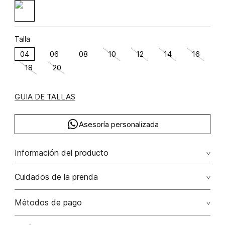
Talla
04
06
08
10
12
14
16
18
20
GUIA DE TALLAS
Asesoría personalizada
Información del producto
algodón 100%
Cuidados de la prenda
Lavar con colores similares. no secar en máquina. los
Métodos de pago
tonos oscuros suelta color con la fricción. el acabado
rústico de la prenda hace parte del diseño