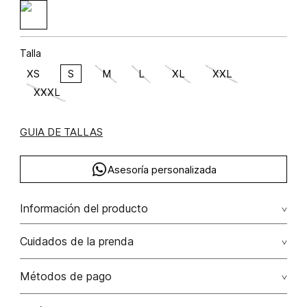
Talla
XS
S
M
L
XL
XXL
XXXL
GUIA DE TALLAS
Asesoría personalizada
Información del producto
algodón 98.9200000000 elastano 1.0800000000
Cuidados de la prenda
No remojar. no retorcer / ni exprimir. el acabado rústico de
Métodos de pago
esta prenda hace parte del diseño