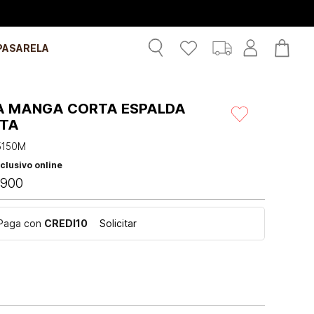
PASARELA
A MANGA CORTA ESPALDA
RTA
5150M
clusivo online
900
Paga con
CREDI10
Solicitar