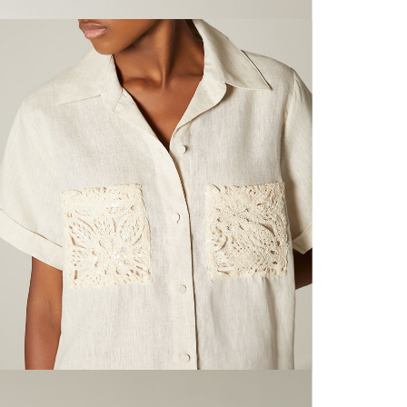
nuestras 
N
mayorista
de compra
que fue e
N
a través
de (15) d
N
Devoluc
S
mismo em
empaque d
empaque 
N
no se vea
El costo 
L
Recuerda 
agente de
posterior
acordada