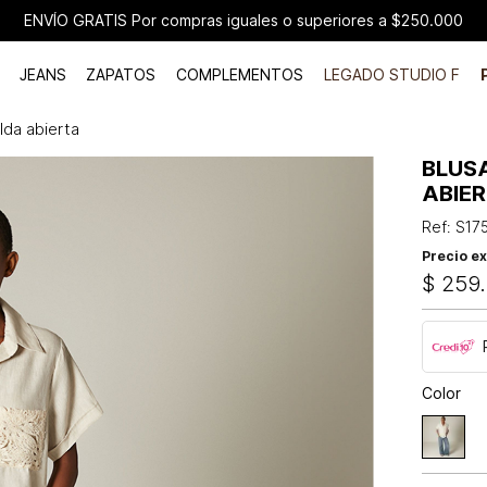
ENVÍO GRATIS Por compras iguales o superiores a $250.000
JEANS
ZAPATOS
COMPLEMENTOS
LEGADO STUDIO F
lda abierta
BLUS
ABIE
Ref
:
S17
Precio ex
$
259
.
Color