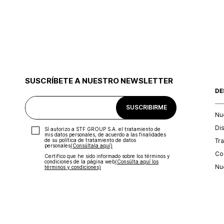
SUSCRÍBETE A NUESTRO NEWSLETTER
DE
SUSCRIBIRME
Nu
Di
Sí autorizo a STF GROUP S.A. el tratamiento de
mis datos personales, de acuerdo a las finalidades
Tr
de su política de tratamiento de datos
personales‎
(Consúltala aquí)
Con
Certifico que he sido informado sobre los términos y
condiciones de la página web‎
(Consúlta aquí los
Nu
términos y condiciones)