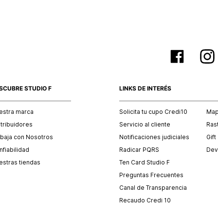
SCUBRE STUDIO F
LINKS DE INTERÉS
estra marca
Solicita tu cupo Credi10
Mapa
stribuidores
Servicio al cliente
Ras
abaja con Nosotros
Notificaciones judiciales
Gift
fiabilidad
Radicar PQRS
Dev
estras tiendas
Ten Card Studio F
Preguntas Frecuentes
Canal de Transparencia
Recaudo Credi 10