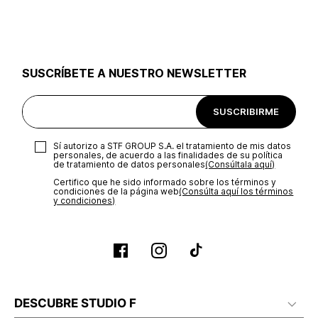
utilizar el mismo empaque en que te entregamos tu pedido o
utilizar un empaque de tu preferencia, sin embargo es
importante que el empaque sea el adecuado según la
naturaleza del producto para que no se vea afectada su
integridad durante el proceso de transporte. El costo del
SUSCRÍBETE A NUESTRO NEWSLETTER
transporte será asumido por STF GROUP S.A.
Recuerda que para el trámite del envío deberás contactarte
SUSCRIBIRME
con un agente de servicio al cliente quien te indicará los
pasos a seguir y posteriormente programará la recogida del
producto en la dirección acordada.
Sí autorizo a STF GROUP S.A. el tratamiento de mis datos
personales, de acuerdo a las finalidades de su política
de tratamiento de datos personales‎
(Consúltala aquí)
Certifico que he sido informado sobre los términos y
condiciones de la página web‎
(Consúlta aquí los términos
y condiciones)
DESCUBRE STUDIO F