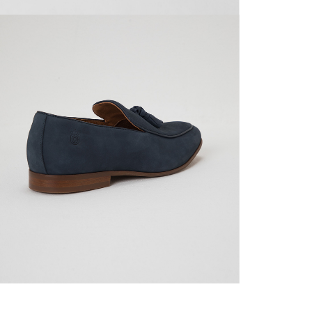
mayorista
de compra
que fue e
a través
de (15) d
Devoluc
mismo em
empaque d
empaque 
no se vea
El costo 
Recuerda 
agente de
posterior
acordada