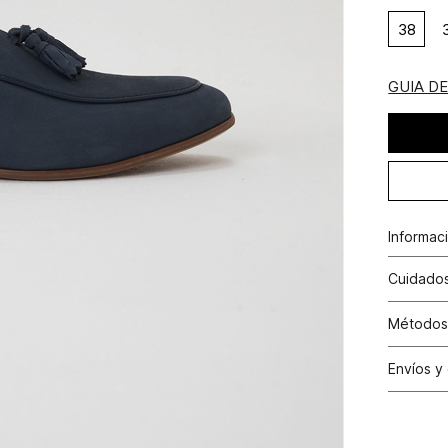
38
GUIA D
Informac
Cuidados
Métodos
Tarjetas 
Envíos y
Tarjetas 
Cambio
Otros: Pa
productos
nuestras 