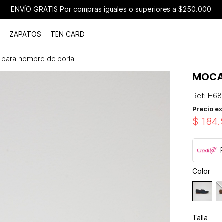
ENVÍO GRATIS Por compras iguales o superiores a $250.000
ZAPATOS
TEN CARD
 para hombre de borla
MOCA
Ref
:
H68
Precio ex
$
184
.
Color
Talla