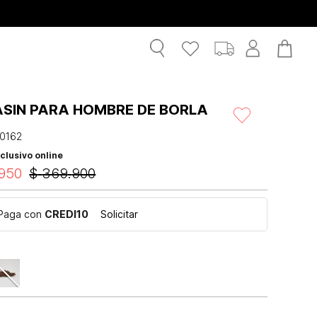
SIN PARA HOMBRE DE BORLA
0162
clusivo online
950
$
369
.
900
Paga con
CREDI10
Solicitar