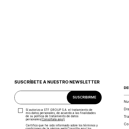
SUSCRÍBETE A NUESTRO NEWSLETTER
DE
SUSCRIBIRME
Nu
Di
Sí autorizo a STF GROUP S.A. el tratamiento de
mis datos personales, de acuerdo a las finalidades
Tr
de su política de tratamiento de datos
personales‎
(Consúltala aquí)
Con
Certifico que he sido informado sobre los términos y
condiciones de la página web‎
(Consúlta aquí los