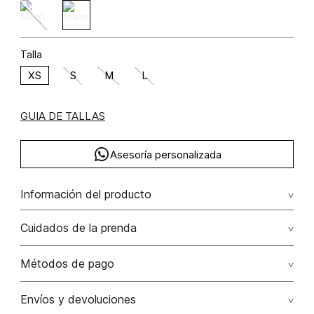
Talla
XS
S
M
L
GUIA DE TALLAS
Asesoría personalizada
Información del producto
Blusa tipo polo con vivos en manga y cuello viscosa 70%
Cuidados de la prenda
poliamida 30% 70.00% viscosa/viscose30.00%
poliamida/polyamide
Lavado profesional en seco. evite el roce de la prenda
Métodos de pago
con accesorios ya que ocasiona daños irreversibles
Tarjetas de crédito: Visa, Dinners, Master Card y American
Envíos y devoluciones
No lavar
Express.