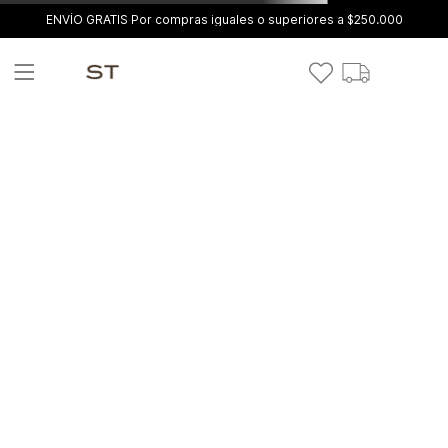
ENVÍO GRATIS Por compras iguales o superiores a $250.000