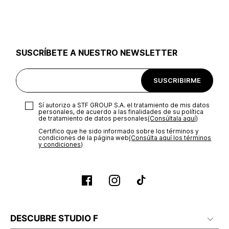
utilizar el mismo empaque en que te entregamos tu pedido o
utilizar un empaque de tu preferencia, sin embargo es
importante que el empaque sea el adecuado según la
naturaleza del producto para que no se vea afectada su
integridad durante el proceso de transporte. El costo del
SUSCRÍBETE A NUESTRO NEWSLETTER
transporte será asumido por STF GROUP S.A.
Recuerda que para el trámite del envío deberás contactarte
SUSCRIBIRME
con un agente de servicio al cliente quien te indicará los
pasos a seguir y posteriormente programará la recogida del
producto en la dirección acordada.
Sí autorizo a STF GROUP S.A. el tratamiento de mis datos
personales, de acuerdo a las finalidades de su política
de tratamiento de datos personales‎
(Consúltala aquí)
Certifico que he sido informado sobre los términos y
condiciones de la página web‎
(Consúlta aquí los términos
y condiciones)
DESCUBRE STUDIO F