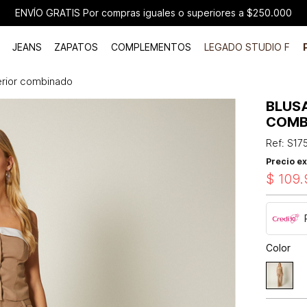
ENVÍO GRATIS Por compras iguales o superiores a $250.000
JEANS
ZAPATOS
COMPLEMENTOS
LEGADO STUDIO F
erior combinado
BLUS
COMB
Ref
:
S17
Precio ex
$
109
.
Color