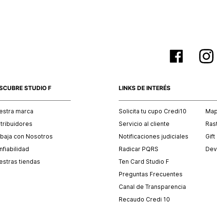
SCUBRE STUDIO F
LINKS DE INTERÉS
estra marca
Solicita tu cupo Credi10
Mapa
stribuidores
Servicio al cliente
Ras
abaja con Nosotros
Notificaciones judiciales
Gift
fiabilidad
Radicar PQRS
Dev
estras tiendas
Ten Card Studio F
Preguntas Frecuentes
Canal de Transparencia
Recaudo Credi 10