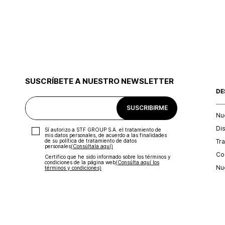
SUSCRÍBETE A NUESTRO NEWSLETTER
DE
SUSCRIBIRME
Nu
Di
Sí autorizo a STF GROUP S.A. el tratamiento de
mis datos personales, de acuerdo a las finalidades
Tr
de su política de tratamiento de datos
personales‎
(Consúltala aquí)
Con
Certifico que he sido informado sobre los términos y
condiciones de la página web‎
(Consúlta aquí los
Nu
términos y condiciones)