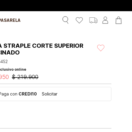
PASARELA
A STRAPLE CORTE SUPERIOR
INADO
5452
clusivo online
950
$
219
.
900
Paga con
CREDI10
Solicitar