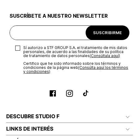
utilizar el mismo empaque en que te entregamos tu pedido o
utilizar un empaque de tu preferencia, sin embargo es
SUSCRÍBETE A NUESTRO NEWSLETTER
importante que el empaque sea el adecuado según la
naturaleza del producto para que no se vea afectada su
integridad durante el proceso de transporte. El costo del
SUSCRIBIRME
transporte será asumido por STF GROUP S.A.
Recuerda que para el trámite del envío deberás contactarte
Sí autorizo a STF GROUP S.A. el tratamiento de mis datos
con un agente de servicio al cliente quien te indicará los
personales, de acuerdo a las finalidades de su política
pasos a seguir y posteriormente programará la recogida del
de tratamiento de datos personales‎
(Consúltala aquí)
producto en la dirección acordada.
Certifico que he sido informado sobre los términos y
condiciones de la página web‎
(Consúlta aquí los términos
y condiciones)
DESCUBRE STUDIO F
LINKS DE INTERÉS