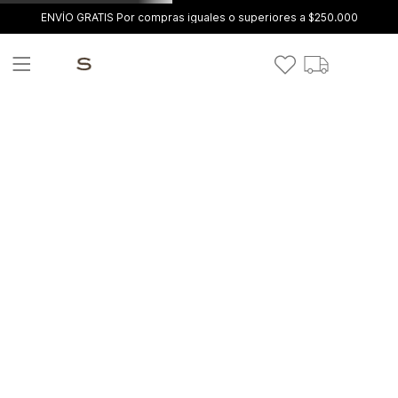
ENVÍO GRATIS Por compras iguales o superiores a $250.000