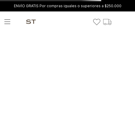
ENVÍO GRATIS Por compras iguales o superiores a $250.000