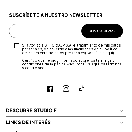
utilizar el mismo empaque en que te entregamos tu pedido o
utilizar un empaque de tu preferencia, sin embargo es
SUSCRÍBETE A NUESTRO NEWSLETTER
importante que el empaque sea el adecuado según la
naturaleza del producto para que no se vea afectada su
integridad durante el proceso de transporte. El costo del
SUSCRIBIRME
transporte será asumido por STF GROUP S.A.
Recuerda que para el trámite del envío deberás contactarte
Sí autorizo a STF GROUP S.A. el tratamiento de mis datos
con un agente de servicio al cliente quien te indicará los
personales, de acuerdo a las finalidades de su política
pasos a seguir y posteriormente programará la recogida del
de tratamiento de datos personales‎
(Consúltala aquí)
producto en la dirección acordada.
Certifico que he sido informado sobre los términos y
condiciones de la página web‎
(Consúlta aquí los términos
y condiciones)
DESCUBRE STUDIO F
LINKS DE INTERÉS