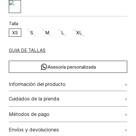
Talla
XS
S
M
L
XL
GUIA DE TALLAS
Asesoría personalizada
Información del producto
F26-familia cuadros aragon (np) poliéster 100% 100.00%
Cuidados de la prenda
poliéster/polyester
Lavado profesional en seco los tonos oscuros sueltan
Métodos de pago
color con la fricción
Tarjetas de crédito: Visa, Dinners, Master Card y American
Envíos y devoluciones
No lavar
Express.