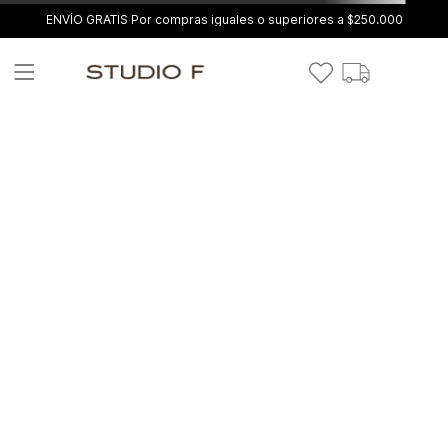
ENVÍO GRATIS Por compras iguales o superiores a $250.000