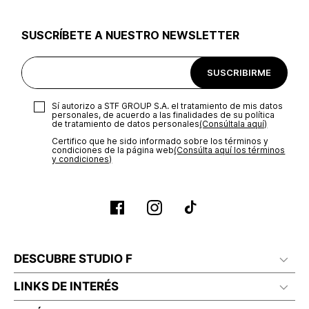
utilizar el mismo empaque en que te entregamos tu pedido o
utilizar un empaque de tu preferencia, sin embargo es
SUSCRÍBETE A NUESTRO NEWSLETTER
importante que el empaque sea el adecuado según la
naturaleza del producto para que no se vea afectada su
integridad durante el proceso de transporte. El costo del
SUSCRIBIRME
transporte será asumido por STF GROUP S.A.
Recuerda que para el trámite del envío deberás contactarte
Sí autorizo a STF GROUP S.A. el tratamiento de mis datos
con un agente de servicio al cliente quien te indicará los
personales, de acuerdo a las finalidades de su política
pasos a seguir y posteriormente programará la recogida del
de tratamiento de datos personales‎
(Consúltala aquí)
producto en la dirección acordada.
Certifico que he sido informado sobre los términos y
condiciones de la página web‎
(Consúlta aquí los términos
y condiciones)
DESCUBRE STUDIO F
LINKS DE INTERÉS