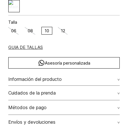
Talla
06
08
10
12
GUIA DE TALLAS
Asesoría personalizada
Información del producto
Falda corta prenses cotilla y cinturon algodón 50% poliamida
Cuidados de la prenda
48% elastano 2% 50.00% algodón/cotton48.00%
poliamida/polyamide2.00% elastano/elastane
Lavar a mano por separado / no dejar en remojo / no
Métodos de pago
retorcer / no planchar con vapor puede causar daño
irreversible
Tarjetas de crédito: Visa, Dinners, Master Card y American
Envíos y devoluciones
Express.