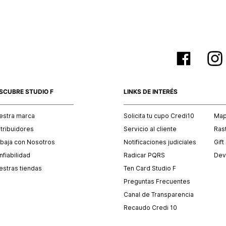
SCUBRE STUDIO F
LINKS DE INTERÉS
estra marca
Solicita tu cupo Credi10
Mapa
stribuidores
Servicio al cliente
Ras
abaja con Nosotros
Notificaciones judiciales
Gift
fiabilidad
Radicar PQRS
Dev
estras tiendas
Ten Card Studio F
Preguntas Frecuentes
Canal de Transparencia
Recaudo Credi 10