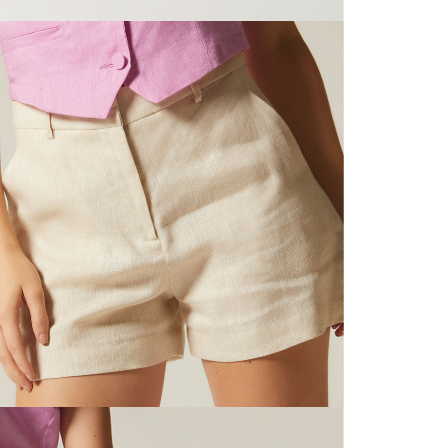
N
mayorista
de compra
que fue e
N
a través
de (15) d
L
Devoluc
S
mismo em
empaque d
empaque 
N
no se vea
El costo 
N
Recuerda 
agente de
posterior
acordada