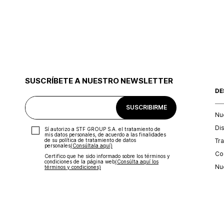
SUSCRÍBETE A NUESTRO NEWSLETTER
DE
SUSCRIBIRME
Nu
Di
Sí autorizo a STF GROUP S.A. el tratamiento de
mis datos personales, de acuerdo a las finalidades
Tr
de su política de tratamiento de datos
personales‎
(Consúltala aquí)
Con
Certifico que he sido informado sobre los términos y
condiciones de la página web‎
(Consúlta aquí los
Nu
términos y condiciones)