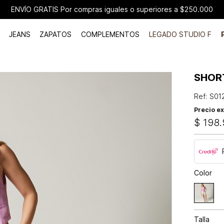
ENVÍO GRATIS Por compras iguales o superiores a $250.000
JEANS
ZAPATOS
COMPLEMENTOS
LEGADO STUDIO F
SHORT
Ref
:
S01
Precio ex
$
198
.
Color
Talla