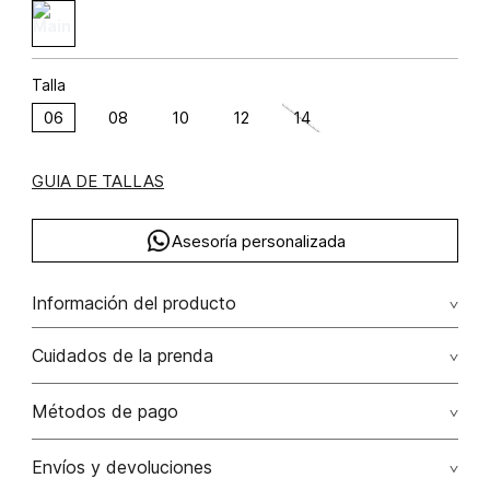
Talla
06
08
10
12
14
GUIA DE TALLAS
Asesoría personalizada
Información del producto
Chaleco corto poliamida 52% rayón 44% elastano 3%
Cuidados de la prenda
poliéster 1% 52.00% poliamida/polyamide44.00%
rayón/rayon3.00% elastano/elastane1.00% poliéster/polyester
Lavado profesional en húmedo (w) planchar con vapor
Métodos de pago
puede causar daño irreversible
Tarjetas de crédito: Visa, Dinners, Master Card y American
Envíos y devoluciones
No lavar
Express.