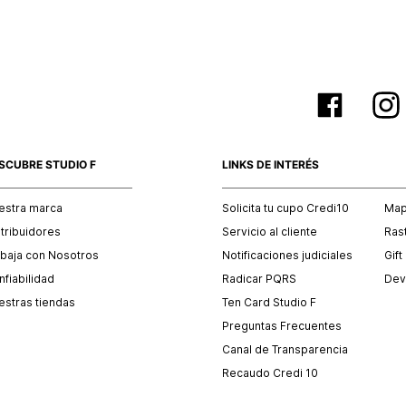
SCUBRE STUDIO F
LINKS DE INTERÉS
estra marca
Solicita tu cupo Credi10
Mapa
stribuidores
Servicio al cliente
Ras
abaja con Nosotros
Notificaciones judiciales
Gift
fiabilidad
Radicar PQRS
Dev
estras tiendas
Ten Card Studio F
Preguntas Frecuentes
Canal de Transparencia
Recaudo Credi 10