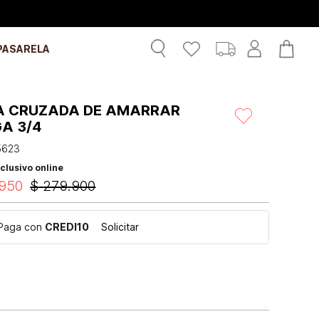
PASARELA
A CRUZADA DE AMARRAR
A 3/4
5623
clusivo online
950
$
279
.
900
Paga con
CREDI10
Solicitar