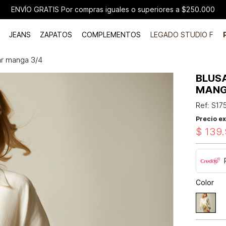
ENVÍO GRATIS Por compras iguales o superiores a $250.000
JEANS
ZAPATOS
COMPLEMENTOS
LEGADO STUDIO F
ar manga 3/4
BLUS
MANG
Ref
:
S17
Precio ex
$
139
.
Color