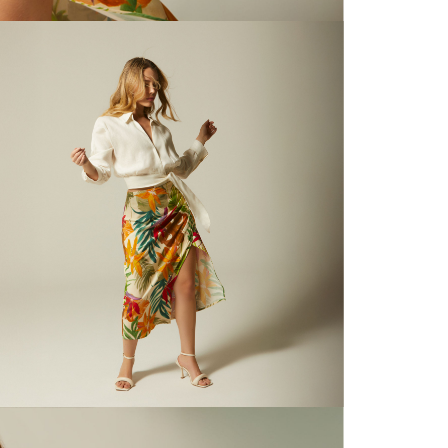
nuestras 
N
mayorista
de compra
que fue e
N
a través
de (15) d
L
Devoluc
S
mismo em
empaque d
empaque 
N
no se vea
El costo 
N
Recuerda 
agente de
posterior
acordada