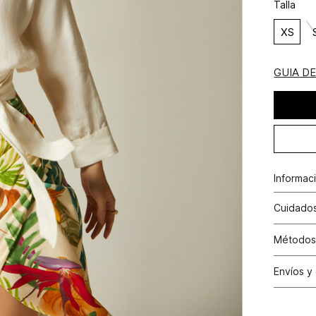
Talla
XS
GUIA D
Informac
M27-atar
Cuidados
Lavar a 
Métodos
no planc
Tarjetas 
Envíos y
N
Tarjetas 
Cambio
Otros: Pa
N
productos