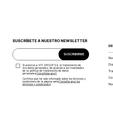
SUSCRÍBETE A NUESTRO NEWSLETTER
DE
SUSCRIBIRME
Nu
Di
Sí autorizo a STF GROUP S.A. el tratamiento de
mis datos personales, de acuerdo a las finalidades
Tr
de su política de tratamiento de datos
personales‎
(Consúltala aquí)
Con
Certifico que he sido informado sobre los términos y
condiciones de la página web‎
(Consúlta aquí los
Nu
términos y condiciones)