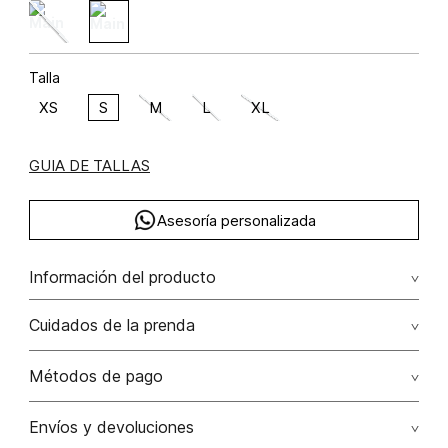
Talla
XS
S
M
L
XL
GUIA DE TALLAS
Asesoría personalizada
Información del producto
Blusa manga corta lyocell 85% poliéster 15% 85.00%
Cuidados de la prenda
lyocell/lyocell15.00% poliéster/polyester
Lavar a mano por separado / no dejar en remojo / no
Métodos de pago
retorcer / no planchar con vapor puede causar daño
irreversible
Tarjetas de crédito: Visa, Dinners, Master Card y American
Envíos y devoluciones
Express.