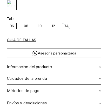
Talla
06
08
10
12
14
GUIA DE TALLAS
Asesoría personalizada
Información del producto
Vestido manga corta con insumo
Cuidados de la prenda
Composición: VISCOSA 83% POLIAMIDA 17%
Lavar a mano por separado / no dejar en remojo / no
Métodos de pago
retorcer / no planchar con vapor puede causar daño
irreversible
Tarjetas de crédito: Visa, Dinners, Master Card y American
Envíos y devoluciones
Express.