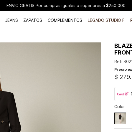
ENVÍO GRATIS Por compras iguales o superiores a $250.000
JEANS
ZAPATOS
COMPLEMENTOS
LEGADO STUDIO F
BLAZ
FRON
Ref
:
S02
Precio ex
$
279
.
Color