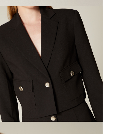
nuestras 
N
mayorista
de compra
que fue e
N
a través
de (15) d
L
Devoluc
N
mismo em
empaque d
N
empaque 
no se vea
El costo 
Recuerda 
agente de
posterior
acordada