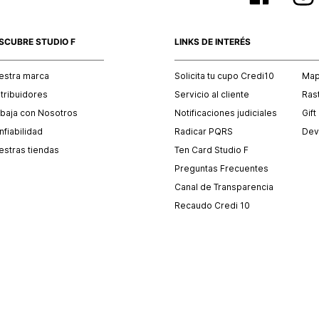
SCUBRE STUDIO F
LINKS DE INTERÉS
estra marca
Solicita tu cupo Credi10
Mapa
stribuidores
Servicio al cliente
Ras
abaja con Nosotros
Notificaciones judiciales
Gift
fiabilidad
Radicar PQRS
Dev
estras tiendas
Ten Card Studio F
Preguntas Frecuentes
Canal de Transparencia
Recaudo Credi 10