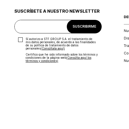
SUSCRÍBETE A NUESTRO NEWSLETTER
DE
SUSCRIBIRME
Nu
Di
Sí autorizo a STF GROUP S.A. el tratamiento de
mis datos personales, de acuerdo a las finalidades
Tr
de su política de tratamiento de datos
personales‎
(Consúltala aquí)
Con
Certifico que he sido informado sobre los términos y
condiciones de la página web‎
(Consúlta aquí los
Nu
términos y condiciones)