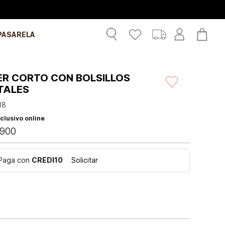
PASARELA
ER CORTO CON BOLSILLOS
TALES
18
clusivo online
900
Paga con
CREDI10
Solicitar