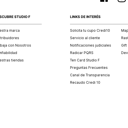
SCUBRE STUDIO F
LINKS DE INTERÉS
estra marca
Solicita tu cupo Credi10
Mapa
stribuidores
Servicio al cliente
Ras
abaja con Nosotros
Notificaciones judiciales
Gift
fiabilidad
Radicar PQRS
Dev
estras tiendas
Ten Card Studio F
Preguntas Frecuentes
Canal de Transparencia
Recaudo Credi 10