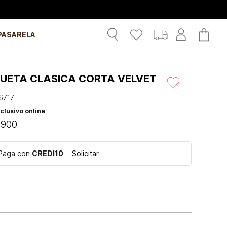
PASARELA
UETA CLASICA CORTA VELVET
6717
clusivo online
.
900
Paga con
CREDI10
Solicitar