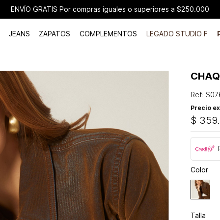
ENVÍO GRATIS Por compras iguales o superiores a $250.000
JEANS
ZAPATOS
COMPLEMENTOS
LEGADO STUDIO F
CHAQ
Ref
:
S07
Precio ex
$
359
Color
Talla