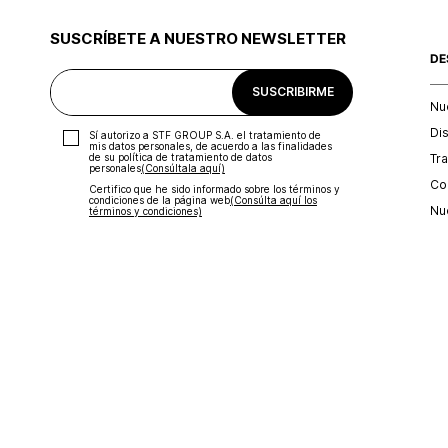
SUSCRÍBETE A NUESTRO NEWSLETTER
DE
SUSCRIBIRME
Nu
Di
Sí autorizo a STF GROUP S.A. el tratamiento de
mis datos personales, de acuerdo a las finalidades
Tr
de su política de tratamiento de datos
personales‎
(Consúltala aquí)
Con
Certifico que he sido informado sobre los términos y
condiciones de la página web‎
(Consúlta aquí los
Nu
términos y condiciones)