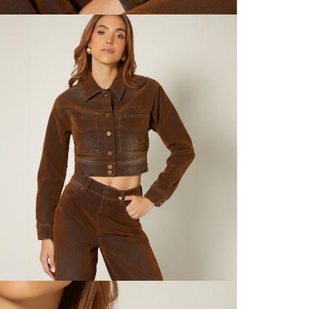
mayorista
de compra
N
que fue e
a través
N
de (15) d
L
Devoluc
mismo em
empaque d
S
empaque 
no se vea
N
El costo 
P
Recuerda 
agente de
posterior
acordada