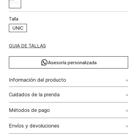
Talla
UNIC
GUIA DE TALLAS
Asesoría personalizada
Información del producto
Bolso de mano tipo canasto
Cuidados de la prenda
Solamente quitar polvo con paño seco.
Métodos de pago
No lavar
Tarjetas de crédito: Visa, Dinners, Master Card y American
Envíos y devoluciones
Express.
No usar lejia