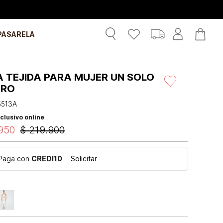
PASARELA
A TEJIDA PARA MUJER UN SOLO
BRO
5513A
clusivo online
950
$
219
.
900
Paga con
CREDI10
Solicitar