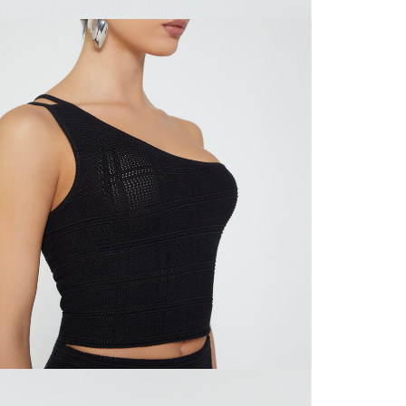
nuestras 
N
mayorista
de compra
que fue e
N
a través
de (15) d
N
Devoluc
L
mismo em
empaque d
empaque 
S
no se vea
El costo 
N
Recuerda 
agente de
posterior
acordada