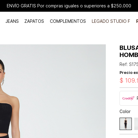
ENVÍO GRATIS Por compras iguales o superiores a $250.000
JEANS
ZAPATOS
COMPLEMENTOS
LEGADO STUDIO F
BLUS
HOM
Ref
:
S17
Precio ex
$
109
.
Color