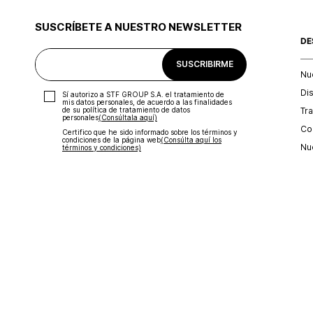
SUSCRÍBETE A NUESTRO NEWSLETTER
DE
SUSCRIBIRME
Nu
Di
Sí autorizo a STF GROUP S.A. el tratamiento de
mis datos personales, de acuerdo a las finalidades
Tr
de su política de tratamiento de datos
personales‎
(Consúltala aquí)
Con
Certifico que he sido informado sobre los términos y
condiciones de la página web‎
(Consúlta aquí los
Nu
términos y condiciones)