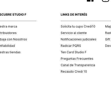
SCUBRE STUDIO F
LINKS DE INTERÉS
estra marca
Solicita tu cupo Credi10
Mapa
stribuidores
Servicio al cliente
Ras
abaja con Nosotros
Notificaciones judiciales
Gift
fiabilidad
Radicar PQRS
Dev
estras tiendas
Ten Card Studio F
Preguntas Frecuentes
Canal de Transparencia
Recaudo Credi 10