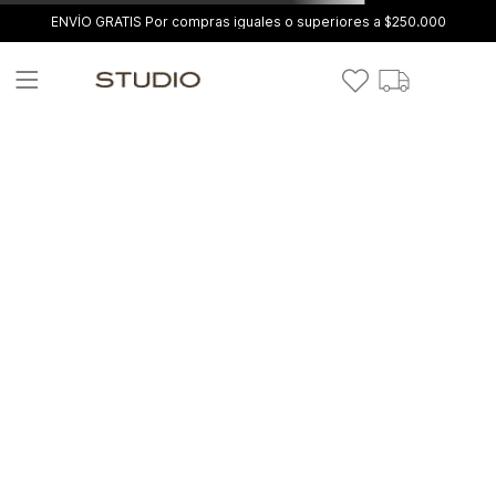
ENVÍO GRATIS Por compras iguales o superiores a $250.000