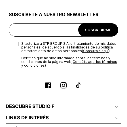
utilizar el mismo empaque en que te entregamos tu pedido o
utilizar un empaque de tu preferencia, sin embargo es
SUSCRÍBETE A NUESTRO NEWSLETTER
importante que el empaque sea el adecuado según la
naturaleza del producto para que no se vea afectada su
integridad durante el proceso de transporte. El costo del
SUSCRIBIRME
transporte será asumido por STF GROUP S.A.
Recuerda que para el trámite del envío deberás contactarte
Sí autorizo a STF GROUP S.A. el tratamiento de mis datos
con un agente de servicio al cliente quien te indicará los
personales, de acuerdo a las finalidades de su política
pasos a seguir y posteriormente programará la recogida del
de tratamiento de datos personales‎
(Consúltala aquí)
producto en la dirección acordada.
Certifico que he sido informado sobre los términos y
condiciones de la página web‎
(Consúlta aquí los términos
y condiciones)
DESCUBRE STUDIO F
LINKS DE INTERÉS