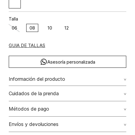
Talla
06
08
10
12
GUIA DE TALLAS
Asesoría personalizada
Información del producto
Chaqueta corta manga larga poliamida 49% algodón 47%
Cuidados de la prenda
elastano 4% 49.00% poliamida/polyamide47.00%
algodón/cotton4.00% elastano/elastane
Lavado a máquina máximo a 30°c / centrifugar / secar
Métodos de pago
colgado / planchar solo por el revés
Tarjetas de crédito: Visa, Dinners, Master Card y American
Envíos y devoluciones
No usar lejia
Express.