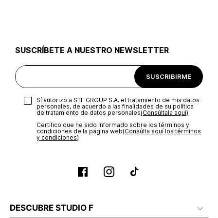
utilizar el mismo empaque en que te entregamos tu pedido o
utilizar un empaque de tu preferencia, sin embargo es
importante que el empaque sea el adecuado según la
naturaleza del producto para que no se vea afectada su
integridad durante el proceso de transporte. El costo del
SUSCRÍBETE A NUESTRO NEWSLETTER
transporte será asumido por STF GROUP S.A.
Recuerda que para el trámite del envío deberás contactarte
SUSCRIBIRME
con un agente de servicio al cliente quien te indicará los
pasos a seguir y posteriormente programará la recogida del
producto en la dirección acordada.
Sí autorizo a STF GROUP S.A. el tratamiento de mis datos
personales, de acuerdo a las finalidades de su política
de tratamiento de datos personales‎
(Consúltala aquí)
Certifico que he sido informado sobre los términos y
condiciones de la página web‎
(Consúlta aquí los términos
y condiciones)
DESCUBRE STUDIO F