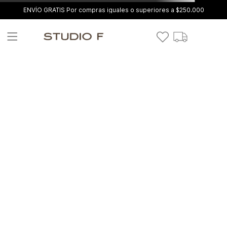
ENVÍO GRATIS Por compras iguales o superiores a $250.000