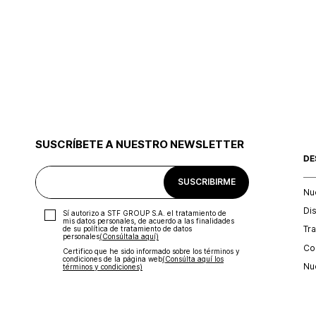
SUSCRÍBETE A NUESTRO NEWSLETTER
DE
SUSCRIBIRME
Nu
Di
Sí autorizo a STF GROUP S.A. el tratamiento de
mis datos personales, de acuerdo a las finalidades
Tr
de su política de tratamiento de datos
personales‎
(Consúltala aquí)
Con
Certifico que he sido informado sobre los términos y
condiciones de la página web‎
(Consúlta aquí los
Nu
términos y condiciones)