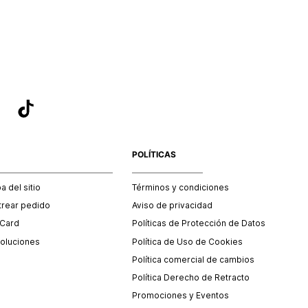
sea el adecuado según la naturaleza del producto para que
 afectada su integridad durante el proceso de transporte.
del transporte será asumido por STF GROUP S.A.
que para el trámite del envío deberás contactarte con un
 servicio al cliente quien te indicará los pasos a seguir y
mente programará la recogida del producto en la dirección
.
POLÍTICAS
 del sitio
Términos y condiciones
trear pedido
Aviso de privacidad
 Card
Políticas de Protección de Datos
oluciones
Política de Uso de Cookies
Política comercial de cambios
Política Derecho de Retracto
Promociones y Eventos