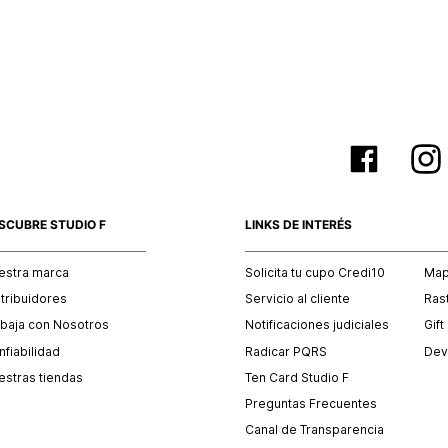
empaque 
no se vea
El costo 
Recuerda 
agente de
posterior
acordada
SCUBRE STUDIO F
LINKS DE INTERÉS
estra marca
Solicita tu cupo Credi10
Mapa
stribuidores
Servicio al cliente
Ras
abaja con Nosotros
Notificaciones judiciales
Gift
fiabilidad
Radicar PQRS
Dev
estras tiendas
Ten Card Studio F
Preguntas Frecuentes
Canal de Transparencia