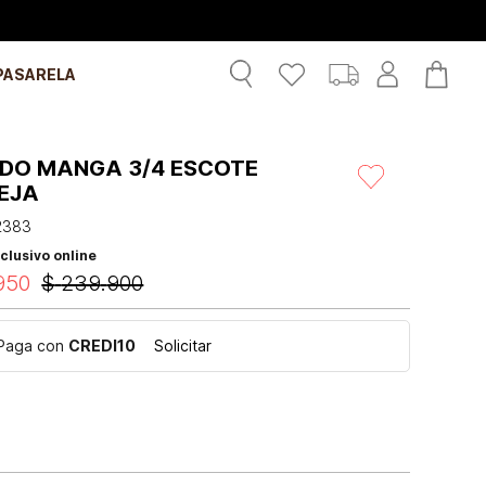
PASARELA
IDO MANGA 3/4 ESCOTE
EJA
2383
clusivo online
950
$
239
.
900
Paga con
CREDI10
Solicitar