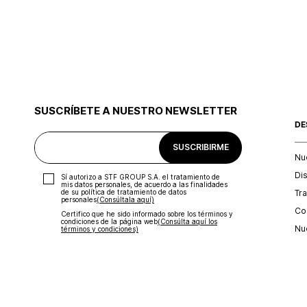
SUSCRÍBETE A NUESTRO NEWSLETTER
DE
SUSCRIBIRME
Nu
Di
Sí autorizo a STF GROUP S.A. el tratamiento de
mis datos personales, de acuerdo a las finalidades
Tr
de su política de tratamiento de datos
personales‎
(Consúltala aquí)
Con
Certifico que he sido informado sobre los términos y
condiciones de la página web‎
(Consúlta aquí los
Nu
términos y condiciones)