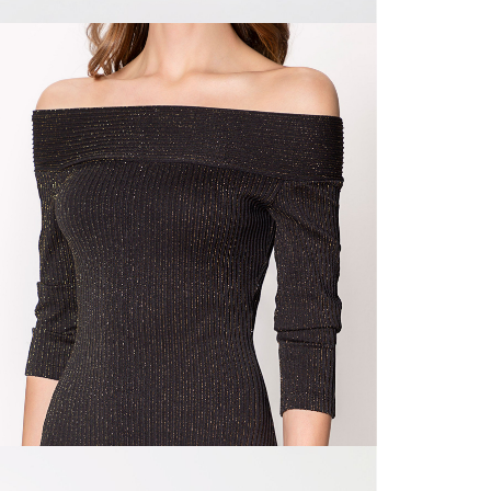
nuestras 
N
mayorista
de compra
que fue e
N
a través
de (15) d
N
Devoluc
L
mismo em
empaque d
empaque 
S
no se vea
El costo 
N
Recuerda 
agente de
posterior
acordada