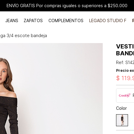
ENVÍO GRATIS Por compras iguales o superiores a $250.000
JEANS
ZAPATOS
COMPLEMENTOS
LEGADO STUDIO F
ga 3/4 escote bandeja
VEST
BAND
Ref
:
S14
Precio ex
$
119
.
Color