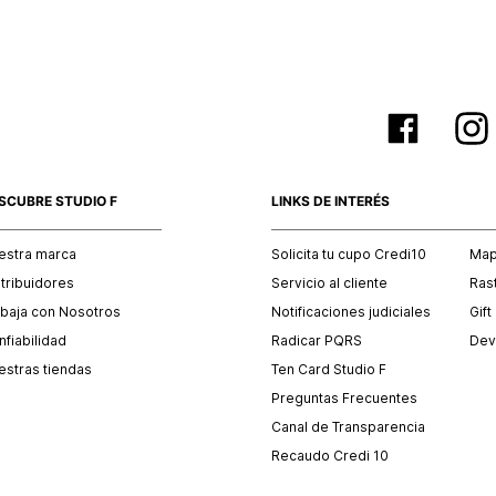
SCUBRE STUDIO F
LINKS DE INTERÉS
estra marca
Solicita tu cupo Credi10
Mapa
stribuidores
Servicio al cliente
Ras
abaja con Nosotros
Notificaciones judiciales
Gift
fiabilidad
Radicar PQRS
Dev
estras tiendas
Ten Card Studio F
Preguntas Frecuentes
Canal de Transparencia
Recaudo Credi 10