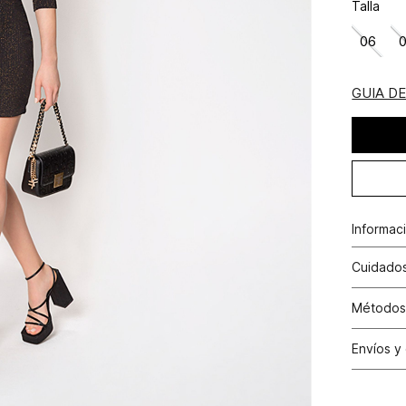
Talla
06
GUIA D
Informac
Cuidados
Composi
Lavar a 
Métodos
contacto
Tarjetas 
Envíos y
N
Tarjetas 
Cambio
Otros: Pa
N
productos