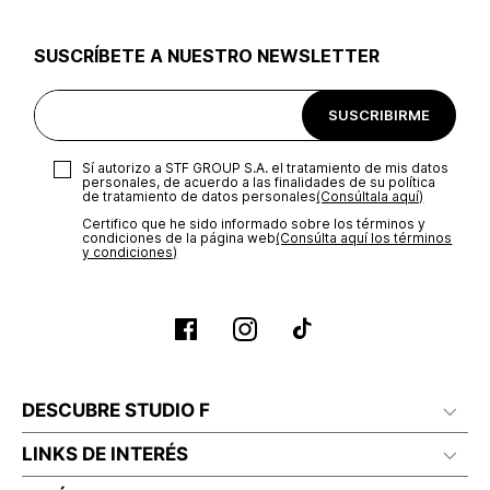
utilizar el mismo empaque en que te entregamos tu pedido o
utilizar un empaque de tu preferencia, sin embargo es
SUSCRÍBETE A NUESTRO NEWSLETTER
importante que el empaque sea el adecuado según la
naturaleza del producto para que no se vea afectada su
integridad durante el proceso de transporte. El costo del
SUSCRIBIRME
transporte será asumido por STF GROUP S.A.
Recuerda que para el trámite del envío deberás contactarte
Sí autorizo a STF GROUP S.A. el tratamiento de mis datos
con un agente de servicio al cliente quien te indicará los
personales, de acuerdo a las finalidades de su política
pasos a seguir y posteriormente programará la recogida del
de tratamiento de datos personales‎
(Consúltala aquí)
producto en la dirección acordada.
Certifico que he sido informado sobre los términos y
condiciones de la página web‎
(Consúlta aquí los términos
y condiciones)
DESCUBRE STUDIO F
LINKS DE INTERÉS