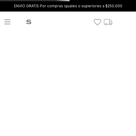
ENVÍO GRATIS Por compras iguales o superiores a $250.000