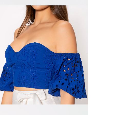
N
mayorista
de compra
que fue e
N
a través
de (15) d
L
Devoluc
S
mismo em
empaque d
empaque 
N
no se vea
El costo 
N
Recuerda 
agente de
posterior
acordada