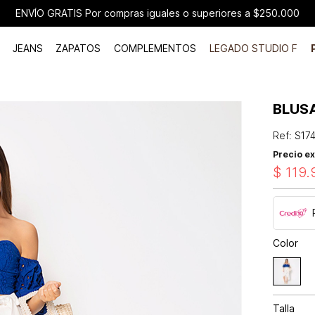
ENVÍO GRATIS Por compras iguales o superiores a $250.000
JEANS
ZAPATOS
COMPLEMENTOS
LEGADO STUDIO F
BLUS
Ref
:
S17
Precio ex
$
119
.
Color
Talla