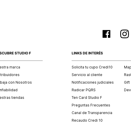
SCUBRE STUDIO F
LINKS DE INTERÉS
estra marca
Solicita tu cupo Credi10
Mapa
stribuidores
Servicio al cliente
Ras
abaja con Nosotros
Notificaciones judiciales
Gift
fiabilidad
Radicar PQRS
Dev
estras tiendas
Ten Card Studio F
Preguntas Frecuentes
Canal de Transparencia
Recaudo Credi 10