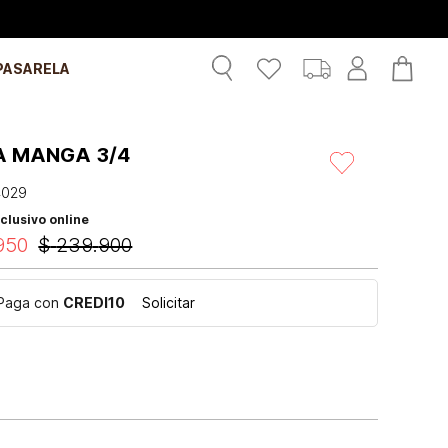
PASARELA
A MANGA 3/4
4029
clusivo online
950
$
239
.
900
Paga con
CREDI10
Solicitar