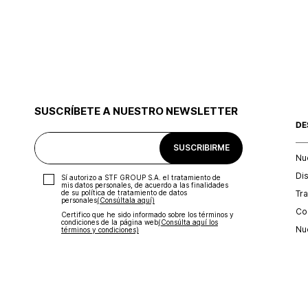
SUSCRÍBETE A NUESTRO NEWSLETTER
DE
SUSCRIBIRME
Nu
Di
Sí autorizo a STF GROUP S.A. el tratamiento de
mis datos personales, de acuerdo a las finalidades
Tr
de su política de tratamiento de datos
personales‎
(Consúltala aquí)
Con
Certifico que he sido informado sobre los términos y
condiciones de la página web‎
(Consúlta aquí los
Nu
términos y condiciones)