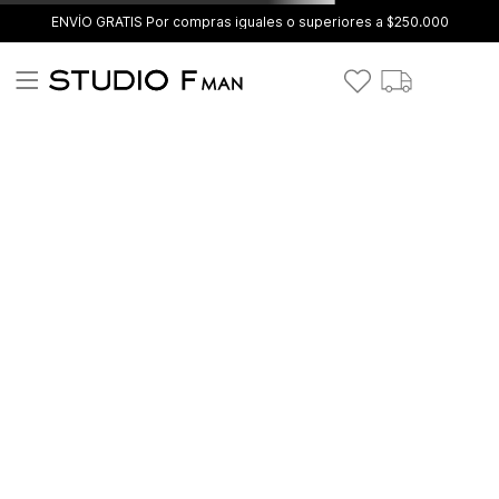
ENVÍO GRATIS Por compras iguales o superiores a $250.000