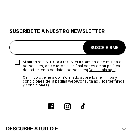
utilizar el mismo empaque en que te entregamos tu pedido o
utilizar un empaque de tu preferencia, sin embargo es
importante que el empaque sea el adecuado según la
naturaleza del producto para que no se vea afectada su
integridad durante el proceso de transporte. El costo del
SUSCRÍBETE A NUESTRO NEWSLETTER
transporte será asumido por STF GROUP S.A.
Recuerda que para el trámite del envío deberás contactarte
SUSCRIBIRME
con un agente de servicio al cliente quien te indicará los
pasos a seguir y posteriormente programará la recogida del
producto en la dirección acordada.
Sí autorizo a STF GROUP S.A. el tratamiento de mis datos
personales, de acuerdo a las finalidades de su política
de tratamiento de datos personales‎
(Consúltala aquí)
Certifico que he sido informado sobre los términos y
condiciones de la página web‎
(Consúlta aquí los términos
y condiciones)
DESCUBRE STUDIO F