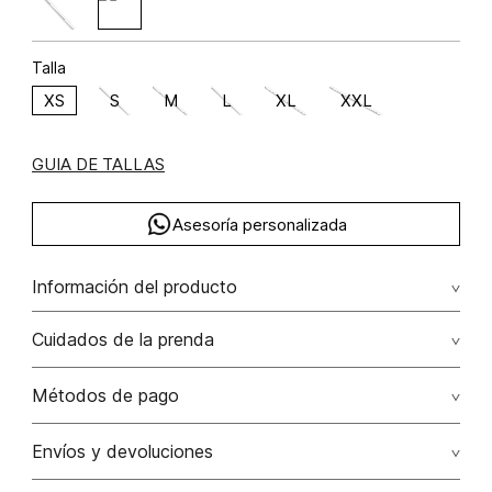
Talla
XS
S
M
L
XL
XXL
GUIA DE TALLAS
Asesoría personalizada
Información del producto
Cuidados de la prenda
Lavar a mano por separado / no dejar en remojo / no
Métodos de pago
retorcer / no planchar con vapor puede causar daño
irreversible
Tarjetas de crédito: Visa, Dinners, Master Card y American
Envíos y devoluciones
Express.
No usar lejia